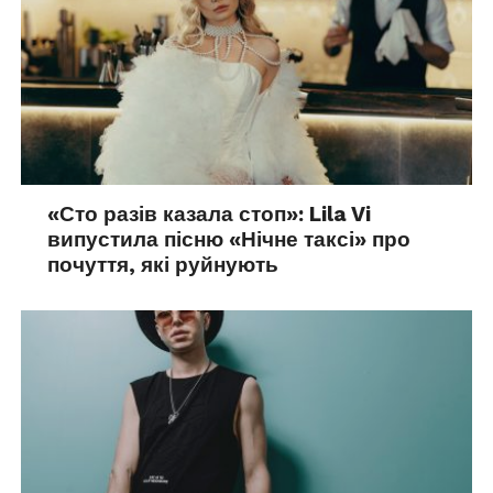
«Сто разів казала стоп»: Lila Vi
випустила пісню «Нічне таксі» про
почуття, які руйнують