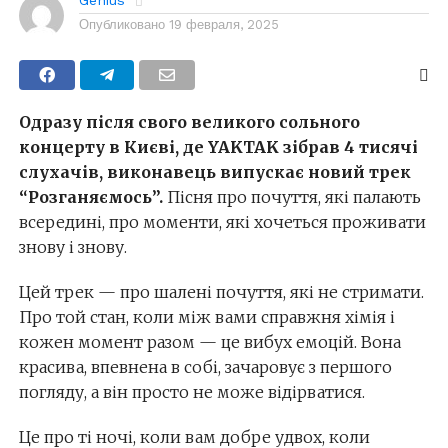
Опубликовано
19 февраля, 2025
Одразу після свого великого сольного
концерту в Києві, де YAKTAK зібрав 4 тисячі
слухачів, виконавець випускає новий трек
“Розганяємось”.
Пісня про почуття, які палають
всередині, про моменти, які хочеться проживати
знову і знову.
Цей трек — про шалені почуття, які не стримати.
Про той стан, коли між вами справжня хімія і
кожен момент разом — це вибух емоцій. Вона
красива, впевнена в собі, зачаровує з першого
погляду, а він просто не може відірватися.
Це про ті ночі, коли вам добре удвох, коли