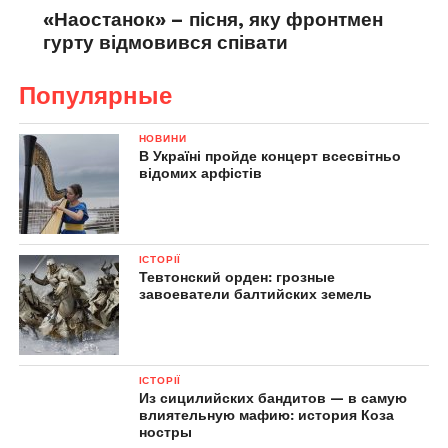
«Наостанок» – пісня, яку фронтмен
гурту відмовився співати
Популярные
НОВИНИ
В Україні пройде концерт всесвітньо
відомих арфістів
ІСТОРІЇ
Тевтонский орден: грозные
завоеватели балтийских земель
ІСТОРІЇ
Из сицилийских бандитов — в самую
влиятельную мафию: история Коза
ностры