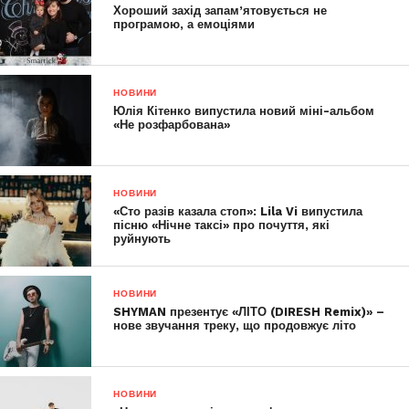
Хороший захід запам’ятовується не
програмою, а емоціями
НОВИНИ
Юлія Кітенко випустила новий міні-альбом
«Не розфарбована»
НОВИНИ
«Сто разів казала стоп»: Lila Vi випустила
пісню «Нічне таксі» про почуття, які
руйнують
НОВИНИ
SHYMAN презентує «ЛІТО (DIRESH Remix)» –
нове звучання треку, що продовжує літо
НОВИНИ