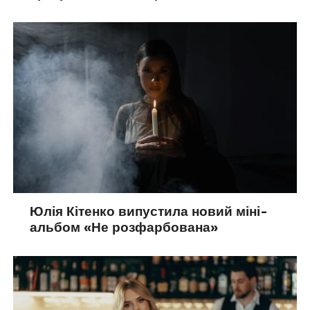
Юлія Кітенко випустила новий міні-
альбом «Не розфарбована»