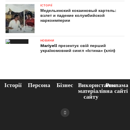
ІСТОРІЇ
Медельинский кокаиновый картель:
взлет и падение колумбийской
наркоимперии
НОВИНИ
Mariyell презентує свій перший
україномовний сингл «Істина» (кліп)
Історії
Персона
Бізнес
Використання
Реклама
матеріалів
на сайті
сайту