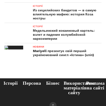
ІСТОРІЇ
Из сицилийских бандитов — в самую
влиятельную мафию: история Коза
ностры
ІСТОРІЇ
Медельинский кокаиновый картель:
взлет и падение колумбийской
наркоимперии
НОВИНИ
Mariyell презентує свій перший
україномовний сингл «Істина» (кліп)
Історії
Персона
Бізнес
Використання
Реклама
матеріалів
на сайті
сайту