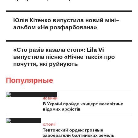
Юлія Кітенко випустила новий міні-
альбом «Не розфарбована»
«Сто разів казала стоп»: Lila Vi
випустила пісню «Нічне таксі» про
почуття, які руйнують
Популярные
НОВИНИ
В Україні пройде концерт всесвітньо
відомих арфістів
ІСТОРІЇ
Тевтонский орден: грозные
завоеватели балтийских земель