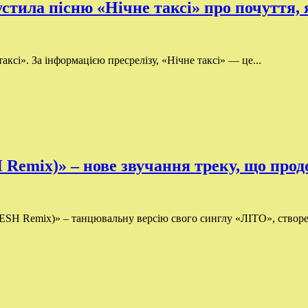
пустила пісню «Нічне таксі» про почуття,
аксі». За інформацією пресрелізу, «Нічне таксі» — це...
mix)» – нове звучання треку, що продо
H Remix)» – танцювальну версію свого синглу «ЛІТО», створе