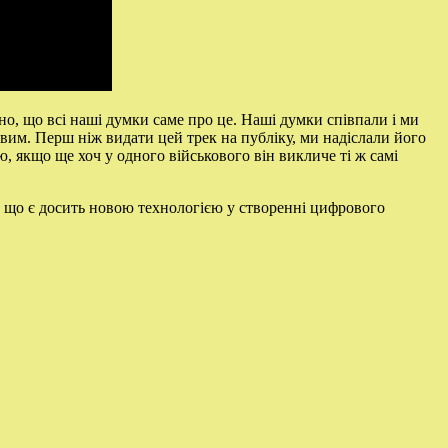
о, що всі наші думки саме про це. Наші думки співпали і ми
овим. Перш ніж видати цей трек на публіку, ми надіслали його
ю, якщо ще хоч у одного військового він викличе ті ж самі
, що є досить новою технологією у створенні цифрового