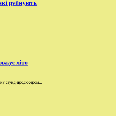
 які руйнують
вжує літо
ну саунд-продюсером...