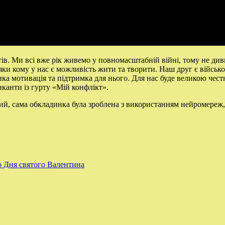
в. Ми всі вже рік живемо у повномасштабній війні, тому не дивн
яки кому у нас є можливість жити та творити. Наш друг є військ
ика мотивація та підтримка для нього. Для нас буде великою чест
иканти із гурту «Мій конфлікт».
вий, сама обкладинка була зроблена з використанням нейромереж
о Дня святого Валентина