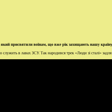
 який присвятили воїнам, що вже рік захищають нашу країну
о служить в лавах ЗСУ. Так народився трек «Люди зі сталі» задл