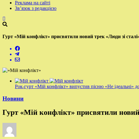
Реклама на сайті
Зв’язок з редакцією
Гурт «Мій конфлікт» присвятили новий трек «Люди зі сталі
Рок-гурт «Мій конфлікт» випустив пісню «Не ідеальні» д
Новини
Гурт «Мій конфлікт» присвятили новий