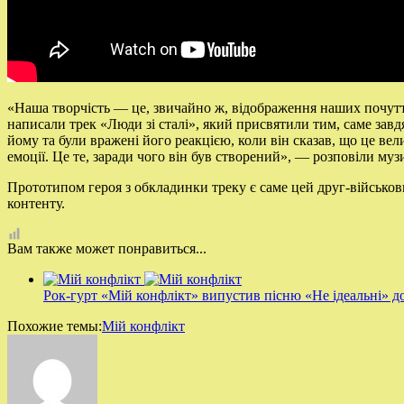
«Наша творчість — це, звичайно ж, відображення наших почутті
написали трек «Люди зі сталі», який присвятили тим, саме завд
йому та були вражені його реакцією, коли він сказав, що це вел
емоції. Це те, заради чого він був створений», — розповіли муз
Прототипом героя з обкладинки треку є саме цей друг-військо
контенту.
Вам также может понравиться...
Рок-гурт «Мій конфлікт» випустив пісню «Не ідеальні» д
Похожие темы:
Мій конфлікт