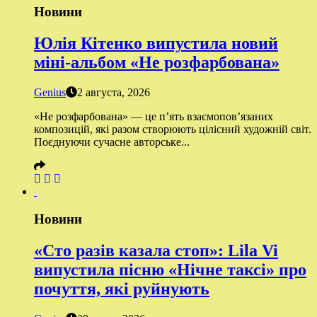
Новини
Юлія Кітенко випустила новий
міні-альбом «Не розфарбована»
Genius
2 августа, 2026
«Не розфарбована» — це п’ять взаємопов’язаних
композицій, які разом створюють цілісний художній світ.
Поєднуючи сучасне авторське...
Новини
«Сто разів казала стоп»: Lila Vi
випустила пісню «Нічне таксі» про
почуття, які руйнують