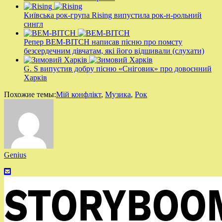
Київська рок-група Rising випустила рок-н-рольний
сингл
Репер BEM-BITCH написав пісню про помсту
безсердечним дівчатам, які його відшивали (слухати)
G. S випустив добру пісню «Сніговик» про довоєнний
Харків
Похожие темы:
Мій конфлікт
,
Музика
,
Рок
Genius