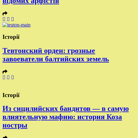
відомих арфістів
Історії
Тевтонский орден: грозные
завоеватели балтийских земель
Історії
Из сицилийских бандитов — в самую
влиятельную мафию: история Коза
ностры