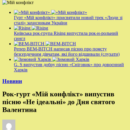
Гурт «Мій конфлікт» присвятили новий трек «Люди зі
сталі» захисникам України
Київська рок-група Rising випустила рок-н-рольний
сингл
Репер BEM-BITCH написав пісню про помсту
безсердечним дівчатам, які його відшивали (слухати)
G. S випустив добру пісню «Сніговик» про довоєнний
Харків
Новини
Рок-гурт «Мій конфлікт» випустив
пісню «Не ідеальні» до Дня святого
Валентина