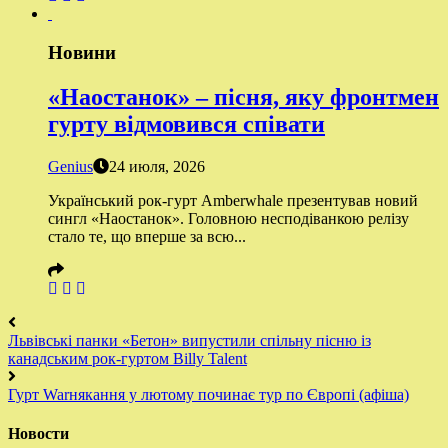
Новини
«Наостанок» – пісня, яку фронтмен
гурту відмовився співати
Genius
24 июля, 2026
Український рок-гурт Amberwhale презентував новий
сингл «Наостанок». Головною несподіванкою релізу
стало те, що вперше за всю...
Львівські панки «Бетон» випустили спільну пісню із
канадським рок-гуртом Billy Talent
Гурт Warнякання у лютому починає тур по Європі (афіша)
Новости