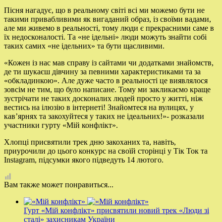
Пісня нагадує, що в реальному світі всі ми можемо бути не
такими привабливими як вигаданий образ, із своїми вадами,
але ми живемо в реальності, тому люди є прекрасними саме в
їх недосконалості. Та «не ідельні» люди можуть знайти собі
таких самих «не ідельних» та бути щасливими.
«Кожен із нас мав справу із сайтами чи додатками знайомств,
де ти шукаєш дівчину за певними характеристиками та за
«обкладинкою». Але дуже часто в реальності це виявлялося
зовсім не тим, що було написане. Тому ми закликаємо краще
зустрічати не таких досконалих людей просто у житті, ніж
вестись на ілюзію в інтернеті! Знайомтеся на вулицях, у
кавʼярнях та закохуйтеся у таких не ідеальних!»- розказали
участники гурту «Мій конфлікт».
Хлопці присвятили трек дню закоханих та, навіть,
приурочили до цього конкурс на своїй сторінці у Тік Ток та
Instagram, підсумки якого підведуть 14 лютого.
Вам также может понравиться...
Гурт «Мій конфлікт» присвятили новий трек «Люди зі
сталі» захисникам України