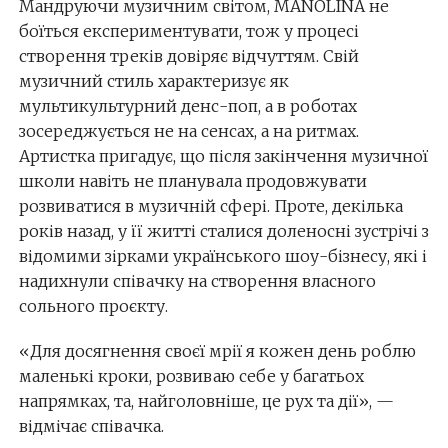
Мандруючи музичним світом, MANOLINA не
боїться експериментувати, тож у процесі
створення треків довіряє відчуттям. Свій
музичний стиль характеризує як
мультикультурний денс-поп, а в роботах
зосереджується не на сенсах, а на ритмах.
Артистка пригадує, що після закінчення музичної
школи навіть не планувала продовжувати
розвиватися в музичній сфері. Проте, декілька
років назад, у її житті сталися доленосні зустрічі з
відомими зірками українського шоу-бізнесу, які і
надихнули співачку на створення власного
сольного проєкту.
«Для досягнення своєї мрії я кожен день роблю
маленькі кроки, розвиваю себе у багатьох
напрямках, та, найголовніше, це рух та дії», —
відмічає співачка.