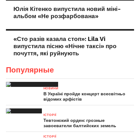
Юлія Кітенко випустила новий міні-
альбом «Не розфарбована»
«Сто разів казала стоп»: Lila Vi
випустила пісню «Нічне таксі» про
почуття, які руйнують
Популярные
НОВИНИ
В Україні пройде концерт всесвітньо
відомих арфістів
ІСТОРІЇ
Тевтонский орден: грозные
завоеватели балтийских земель
ІСТОРІЇ