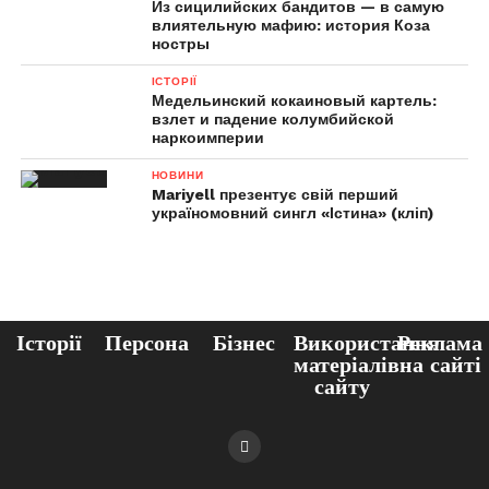
Из сицилийских бандитов — в самую
влиятельную мафию: история Коза
ностры
ІСТОРІЇ
Медельинский кокаиновый картель:
взлет и падение колумбийской
наркоимперии
НОВИНИ
Mariyell презентує свій перший
україномовний сингл «Істина» (кліп)
Історії
Персона
Бізнес
Використання
Реклама
матеріалів
на сайті
сайту