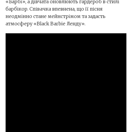
«Барбі», а дівчата оновлюють гардероб в стилі
барбікор. Співачка впевнена, що її пісня
неодмінно стане мейнстрімом та задасть
атмосферу «Black Barbie Ленду».