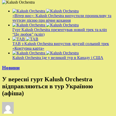
«Вітер виє»: Kalush Orchestra випустили проникливу та
чуттєву пісню про вічне кохання
Гурт Kalush Orchestra презентував новий трек та кліп
“Це любов” (кліп)
ТАВ з Kalush Orchestra випустив другий сольний трек
«Контурна карта»
Kalush Orchestra їде у великий тур в Канаду і США
Новини
У вересні гурт Kalush Orchestra
відправляються в тур Україною
(афіша)