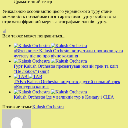
Драматичний театр
Унікальною особливістю цього українського туру стане
можливість познайомитися з артистами гурту особисто та
отримати фірмовий мерч з автографами членів гурту.
Вам также может понравиться...
«Вітер виє»: Kalush Orchestra випустили проникливу та
чуттєву пісню про вічне кохання
Гурт Kalush Orchestra презентував новий трек та кліп
“Це любов” (кліп)
ТАВ з Kalush Orchestra випустив другий сольний трек
«Контурна карта»
Kalush Orchestra їде у великий тур в Канаду і США
Похожие темы:
Kalush Orchestra