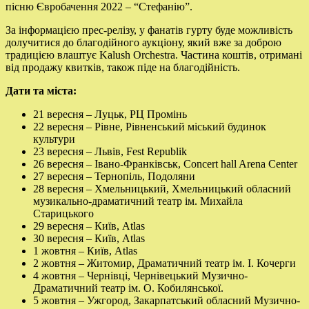
пісню Євробачення 2022 – “Стефанію”.
За інформацією прес-релізу, у фанатів гурту буде можливість
долучитися до благодійного аукціону, який вже за доброю
традицією влаштує Kalush Orchestra. Частина коштів, отримані
від продажу квитків, також піде на благодійність.
Дати та міста:
21 вересня – Луцьк, РЦ Промінь
22 вересня – Рівне, Рівненський міський будинок
культури
23 вересня – Львів, Fest Republik
26 вересня – Івано-Франківськ, Concert hall Arena Center
27 вересня – Тернопіль, Подоляни
28 вересня – Хмельницький, Хмельницький обласний
музикально-драматичний театр ім. Михайла
Старицького
29 вересня – Київ, Atlas
30 вересня – Київ, Atlas
1 жовтня – Київ, Atlas
2 жовтня – Житомир, Драматичний театр ім. І. Кочерги
4 жовтня – Чернівці, Чернівецький Музично-
Драматичний театр ім. О. Кобилянської.
5 жовтня – Ужгород, Закарпатський обласний Музично-