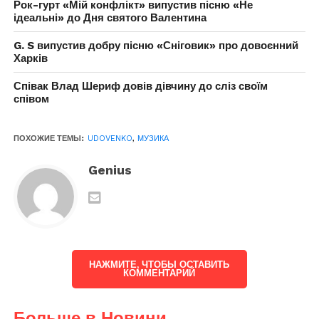
Рок-гурт «Мій конфлікт» випустив пісню «Не
ідеальні» до Дня святого Валентина
G. S випустив добру пісню «Сніговик» про довоєнний
Харків
Співак Влад Шериф довів дівчину до сліз своїм
співом
ПОХОЖИЕ ТЕМЫ:
UDOVENKO
,
МУЗИКА
Genius
НАЖМИТЕ, ЧТОБЫ ОСТАВИТЬ
КОММЕНТАРИЙ
Больше в Новини