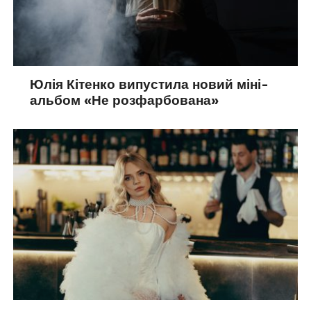
Юлія Кітенко випустила новий міні-
альбом «Не розфарбована»