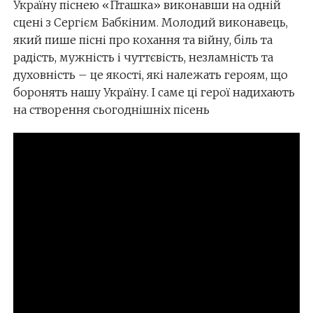
Україну піснею «Пташка» виконавши на одній
сцені з Сергієм Бабкіним. Молодий виконавець,
який пише пісні про кохання та війну, біль та
радість, мужність і чуттєвість, незламність та
духовність – це якості, які належать героям, що
боронять нашу Україну. І саме ці герої надихають
на створення сьогоднішніх пісень