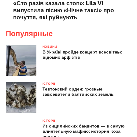
«Сто разів казала стоп»: Lila Vi
випустила пісню «Нічне таксі» про
почуття, які руйнують
Популярные
НОВИНИ
В Україні пройде концерт всесвітньо
відомих арфістів
ІСТОРІЇ
Тевтонский орден: грозные
завоеватели балтийских земель
ІСТОРІЇ
Из сицилийских бандитов — в самую
влиятельную мафию: история Коза
ностры