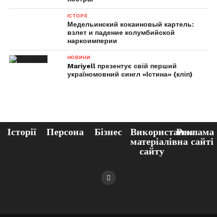
ІСТОРІЇ
Медельинский кокаиновый картель:
взлет и падение колумбийской
наркоимперии
НОВИНИ
Mariyell презентує свій перший
україномовний сингл «Істина» (кліп)
Історії
Персона
Бізнес
Використання
Реклама
матеріалів
на сайті
сайту