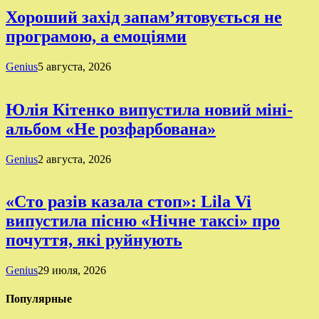
Хороший захід запам’ятовується не
програмою, а емоціями
Genius
5 августа, 2026
Юлія Кітенко випустила новий міні-
альбом «Не розфарбована»
Genius
2 августа, 2026
«Сто разів казала стоп»: Lila Vi
випустила пісню «Нічне таксі» про
почуття, які руйнують
Genius
29 июля, 2026
Популярные