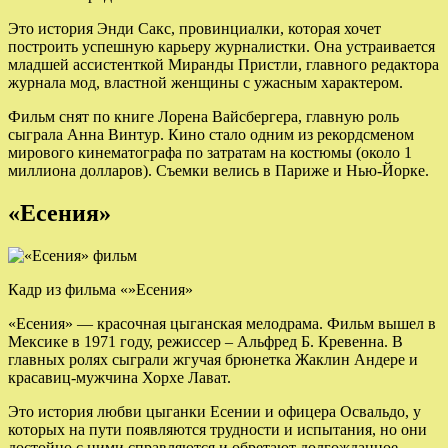
Это история Энди Сакс, провинциалки, которая хочет
построить успешную карьеру журналистки. Она устраивается
младшей ассистенткой Миранды Пристли, главного редактора
журнала мод, властной женщины с ужасным характером.
Фильм снят по книге Лорена Вайсбергера, главную роль
сыграла Анна Винтур. Кино стало одним из рекордсменом
мирового кинематографа по затратам на костюмы (около 1
миллиона долларов). Съемки велись в Париже и Нью-Йорке.
«Есения»
Кадр из фильма «»Есения»
«Есения» — красочная цыганская мелодрама. Фильм вышел в
Мексике в 1971 году, режиссер – Альфред Б. Кревенна. В
главных ролях сыграли жгучая брюнетка Жаклин Андере и
красавиц-мужчина Хорхе Лават.
Это история любви цыганки Есении и офицера Освальдо, у
которых на пути появляются трудности и испытания, но они
достойно с ними справляются и обретают долгожданное