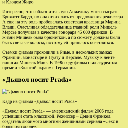
и Клодом Жиро.
Интересно, что соблазнительную Анжелику могла сыграть
Брижитт Бардо, но она отказалась от предложения режиссера.
А еще на эту роль пробовалась советская красавица Марина
Влади. Счастливая обладательница главной роли Мишель
Мерсье получила в качестве гонорара 45 000 франков. В
жизни Мишель была брюнеткой, а по сюжету должны были
быть светлые волосы, поэтому ей пришлось осветляться.
Съемки фильма проходили в Риме, в нескольких замках
Франции, монастыре в Пуату и Версале. Музыку к ленте
написал Мишель Мань. В 1996 году фильм стал лауреатом
премии «Золотой экран» в Германии.
«Дьявол носит
Prada
»
Кадр из фильма «Дьявол носит Prada»
«Дьявол носит Prada» — американский фильм 2006 года,
успевший стать классикой. Режиссер – Дэвид Фрэнкел,
создатель любимого многими женщинами сериала «Секс в
большом городе».