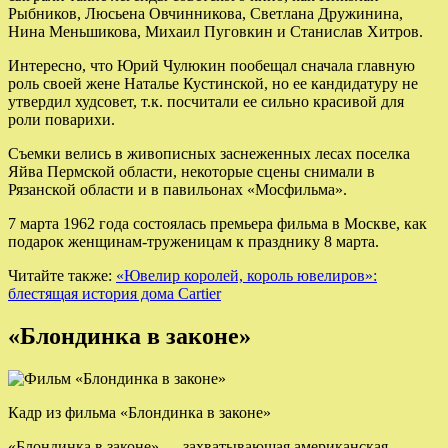
Рыбников, Люсьена Овчинникова, Светлана Дружинина,
Нина Меньшикова, Михаил Пуговкин и Станислав Хитров.
Интересно, что Юрий Чулюкин пообещал сначала главную
роль своей жене Наталье Кустинской, но ее кандидатуру не
утвердил худсовет, т.к. посчитали ее сильно красивой для
роли поварихи.
Съемки велись в живописных заснеженных лесах поселка
Яйва Пермской области, некоторые сцены снимали в
Рязанской области и в павильонах «Мосфильма».
7 марта 1962 года состоялась премьера фильма в Москве, как
подарок женщинам-труженицам к празднику 8 марта.
Читайте также:
«Ювелир королей, король ювелиров»:
блестящая история дома Cartier
«Блондинка в законе»
Кадр из фильма «Блондинка в законе»
«Блондинка в законе» — захватывающая американская