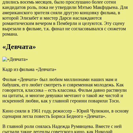
длились восемь месяцев, было прослушано более сотни
кандидатов роль, пока не утвердили Мэтью Макфэдьена. Для
американского зрителя сняли другую концовку фильма, в
которой Элизабет и мистер Дарси наслаждаются
романтическим вечером в Пемберли и целуются. Эту сцену
вырезали в фильме, т.к. финал не согласовывался с сюжетом
романа.
«Девчата»
Кадр из фильма «Девчата»
Фильм «Девчата» был любим миллионами наших мам и
бабушек, его любит смотреть и современная молодежь. Как
говорится, классика – есть классика. Фильм давно растянули
на цитаты, и многие девушки мечтают о такой же чистой и
искренней любви, как у главной героини поварихи Тоси.
Кино сняли в 1961 году, режиссер – Юрий Чулюкин, в основу
сценария легла повесть Бориса Бедного «Девчата».
В главной роли снялась Надежда Румянцева. Вместе с ней
сыграли такие легенды советского кино, как Николай