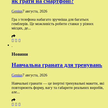
як грати на смартфоні?
Genius
7 августа, 2026
Гра з телефона набагато зручніша для багатьох
гемблерів. Це можливість робити ставки у різних
місцях, де...
Новини
Навчальна граната для тренувань
Genius
7 августа, 2026
Навчальні гранати — це інертні тренувальні макети, які
повторюють форму, вагу та габарити реальних виробів,
але...