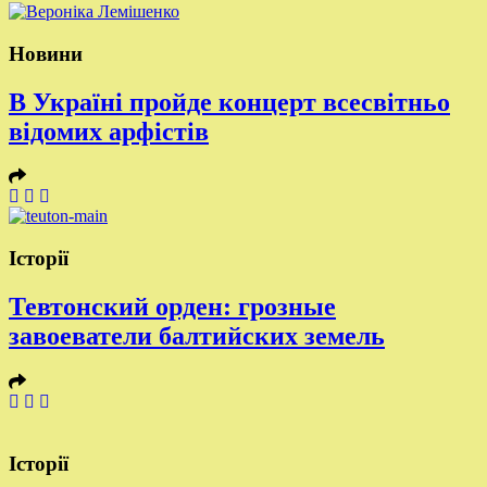
Новини
В Україні пройде концерт всесвітньо
відомих арфістів
Історії
Тевтонский орден: грозные
завоеватели балтийских земель
Історії