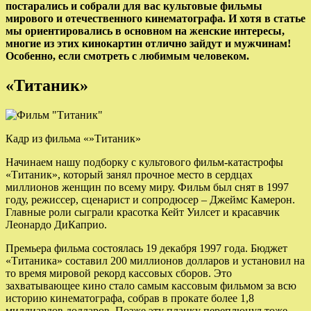
постарались и
собрали для вас культовые фильмы
мирового и отечественного кинематографа. И хотя в статье
мы ориентировались в основном на женские интересы,
многие из этих кинокартин отлично зайдут и мужчинам!
Особенно, если смотреть с любимым человеком.
«Титаник»
Кадр из фильма «»Титаник»
Начинаем нашу подборку с культового фильм-катастрофы
«Титаник», который занял прочное место в сердцах
миллионов женщин по всему миру. Фильм был снят в 1997
году, режиссер, сценарист и сопродюсер – Джеймс Камерон.
Главные роли сыграли красотка Кейт Уилсет и красавчик
Леонардо ДиКаприо.
Премьера фильма состоялась 19 декабря 1997 года. Бюджет
«Титаника» составил 200 миллионов долларов и установил на
то время мировой рекорд кассовых сборов. Это
захватывающее кино стало самым кассовым фильмом за всю
историю кинематографа, собрав в прокате более 1,8
миллиардов долларов. Позже эту планку переплюнул тоже