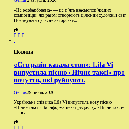
Genius
2 августа, 2026
«Не розфарбована» — це п’ять взаємопов’язаних
композицій, які разом створюють цілісний художній світ.
Поєднуючи сучасне авторське...
Новини
«Сто разів казала стоп»: Lila Vi
випустила пісню «Нічне таксі» про
почуття, які руйнують
Genius
29 июля, 2026
Українська співачка Lila Vi випустила нову пісню
«Нічне таксі». За інформацією пресрелізу, «Нічне таксі»
— це...