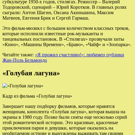
субкультуре 1950-х годов, стилягах. Режиссер – Валерий
Тодоровский, сценарий – Юрий Коротков. В главных ролях
сыграли: Антон Шагин, Оксана Акиньшина, Максим
Матвеев, Евгения Брик и Сергей Гармаш.
Это фильм-мюзикл с большим количеством классных треков,
которые исполнили известные рок-музыканты и
танцевальных постановок. В «Стилягах» прозвучали хиты
«Кино», «Машины Времени», «Браво», «Чайф» и «Зоопарка».
Читайте также:
«Я прожил счастливо!»: любимец публики
Жан-Поль Бельмондо
«Голубая лагуна»
Кадр из фильма «Голубая лагуна»
Завершает нашу подборку фильмов, которые нравятся
женщинам, кинолента «Голубая лагуна», которая вышла на
экраны в 1980 году. Позже были сняты еще несколько серий
этой романтической истории. Это красивые, красочные
приключения парня и девушки, которые оказались на
необитаемом острове и вынуждены выживать там своими