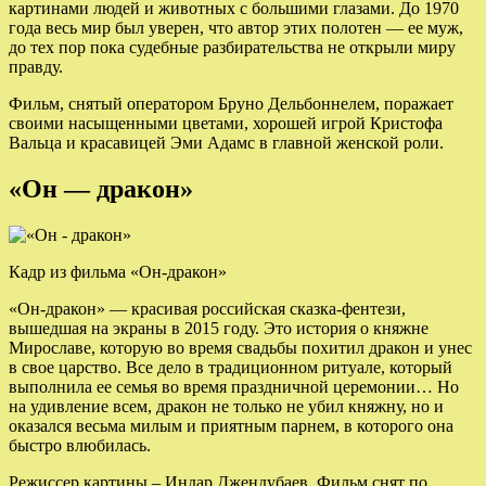
картинами людей и животных с большими глазами. До 1970
года весь мир был уверен, что автор этих полотен — ее муж,
до тех пор пока судебные разбирательства не открыли миру
правду.
Фильм, снятый оператором Бруно Дельбоннелем, поражает
своими насыщенными цветами, хорошей игрой Кристофа
Вальца и красавицей Эми Адамс в главной женской роли.
«Он — дракон»
Кадр из фильма «Он-дракон»
«Он-дракон» — красивая российская сказка-фентези,
вышедшая на экраны в 2015 году. Это история о княжне
Мирославе, которую во время свадьбы похитил дракон и унес
в свое царство. Все дело в традиционном ритуале, который
выполнила ее семья во время праздничной церемонии… Но
на удивление всем, дракон не только не убил княжну, но и
оказался весьма милым и приятным парнем, в которого она
быстро влюбилась.
Режиссер картины – Индар Джендубаев. Фильм снят по