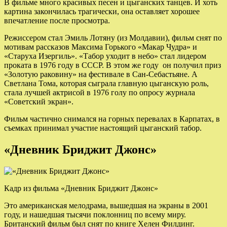
В фильме много красивых песен и цыганских танцев. И хоть
картина закончилась трагически, она оставляет хорошее
впечатление после просмотра.
Режиссером стал Эмиль Лотяну (из Молдавии), фильм снят по
мотивам рассказов Максима Горького «Макар Чудра» и
«Старуха Изергиль». «Табор уходит в небо» стал лидером
проката в 1976 году в СССР. В этом же году он получил приз
«Золотую раковину» на фестивале в Сан-Себастьяне. А
Светлана Тома, которая сыграла главную цыганскую роль,
стала лучшей актрисой в 1976 голу по опросу журнала
«Советский экран».
Фильм частично снимался на горных перевалах в Карпатах, в
съемках принимал участие настоящий цыганский табор.
«Дневник Бриджит Джонс»
Кадр из фильма «Дневник Бриджит Джонс»
Это американская мелодрама, вышедшая на экраны в 2001
году, и нашедшая тысячи поклонниц по всему миру.
Британский фильм был снят по книге Хелен Филдинг.