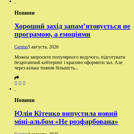
Новини
Хороший захід запам’ятовується не
програмою, а емоціями
Genius
5 августа, 2026
Можна запросити популярного ведучого, підготувати
бездоганний кейтеринг і красиво оформити зал. Але
через кілька тижнів більшість...
Новини
Юлія Кітенко випустила новий
міні-альбом «Не розфарбована»